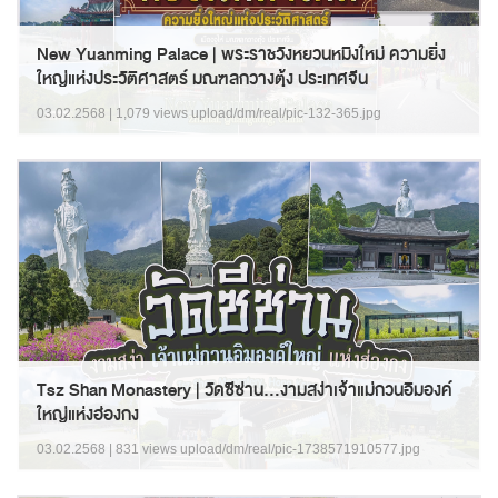
New Yuanming Palace | พระราชวังหยวนหมิงใหม่ ความยิ่ง
ใหญ่แห่งประวัติศาสตร์ มณฑลกวางตุ้ง ประเทศจีน
03.02.2568 | 1,079 views upload/dm/real/pic-132-365.jpg
Tsz Shan Monastery | วัดซีซ่าน…งามสง่าเจ้าแม่กวนอิมองค์
ใหญ่แห่งฮ่องกง
03.02.2568 | 831 views upload/dm/real/pic-1738571910577.jpg