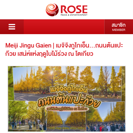
สมาชิก
MEMBER
Meiji Jingu Gaien | เมจิจิงกูไกเอ็น…ถนนต้นแปะ
ก๊วย เสน่ห์แห่งฤดูใบไม้ร่วง ณ โตเกียว