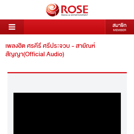
สมาชิก
MEMBER
เพลงฮิต ศรคีรี ศรีประจวบ - สายัณห์
สัญญา(Official Audio)