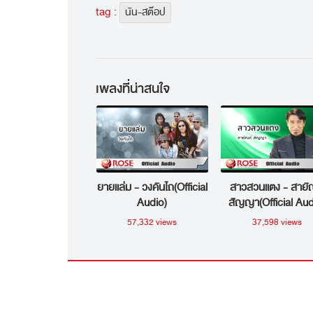
tag :
นัน-สต๊อป
เพลงที่น่าสนใจ
ยายแล่ม - วงคันไถ(Official
สาวสวนแตง - สายั
Audio)
สัญญา(Official Aud
57,332 views
37,598 views