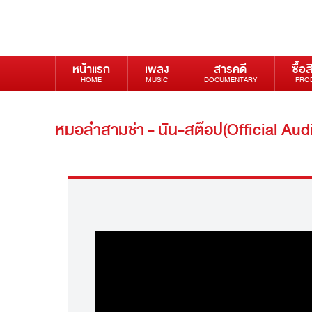
หน้าแรก
เพลง
สารคดี
ซื้อส
HOME
MUSIC
DOCUMENTARY
PRO
หมอลำสามช่า - นัน-สต๊อป(Official Aud