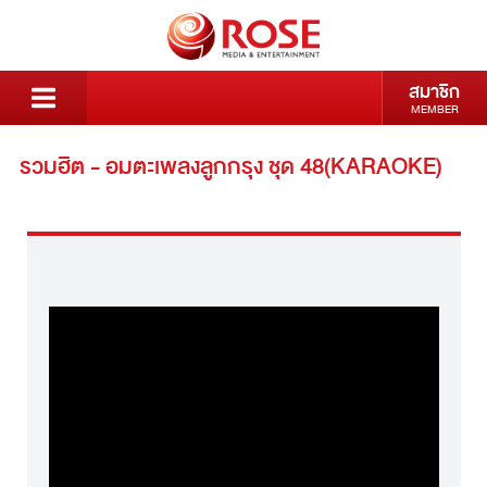
สมาชิก
MEMBER
รวมฮิต - อมตะเพลงลูกกรุง ชุด 48(KARAOKE)