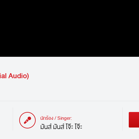
icial Audio)
นักร้อง / Singer:
มันส์ มันส์ โจ๊ะ โจ๊ะ