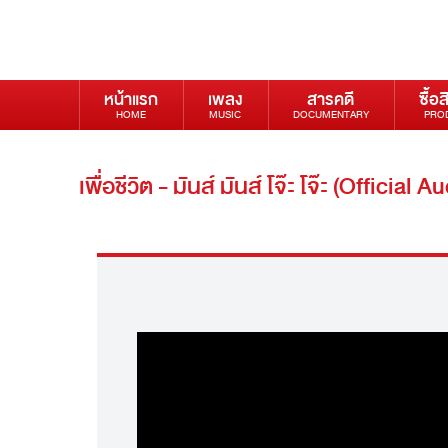
หน้าแรก
เพลง
สารคดี
ซื้อส
HOME
MUSIC
DOCUMENTARY
PRO
เพื่อชีวิต - มันส์ มันส์ โจ๊ะ โจ๊ะ (Official A