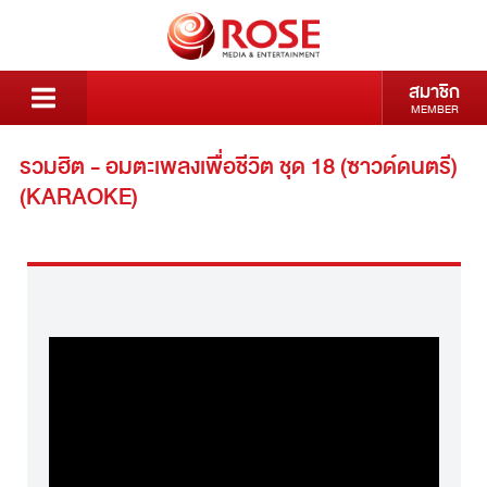
สมาชิก
MEMBER
รวมฮิต - อมตะเพลงเพื่อชีวิต ชุด 18 (ซาวด์ดนตรี)
(KARAOKE)