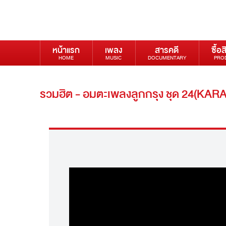
หน้าแรก
เพลง
สารคดี
ซื้อส
HOME
MUSIC
DOCUMENTARY
PRO
รวมฮิต - อมตะเพลงลูกกรุง ชุด 24(KAR