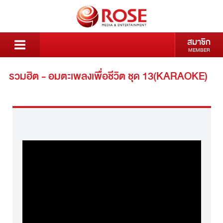
สมาชิก
MEMBER
รวมฮิต - อมตะเพลงเพื่อชีวิต ชุด 13(KARAOKE)