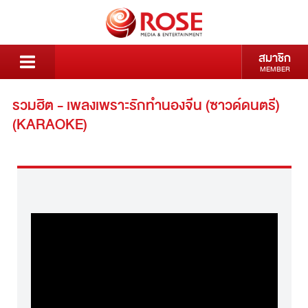
สมาชิก
MEMBER
รวมฮิต - เพลงเพราะรักทำนองจีน (ซาวด์ดนตรี)
(KARAOKE)