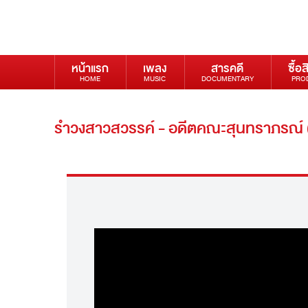
หน้าแรก
เพลง
สารคดี
ซื้อส
HOME
MUSIC
DOCUMENTARY
PRO
รำวงสาวสวรรค์ - อดีตคณะสุนทราภรณ์