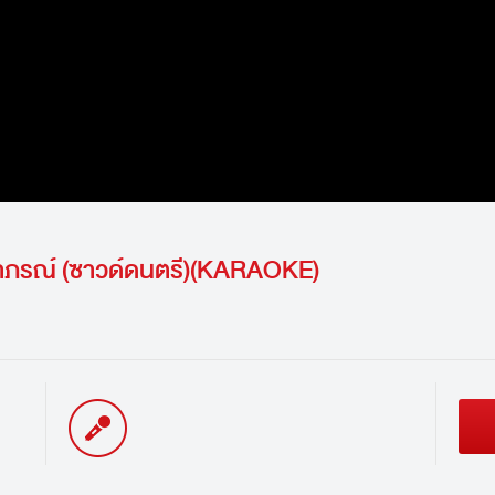
าภรณ์ (ซาวด์ดนตรี)(KARAOKE)
นักร้อง / Singer: