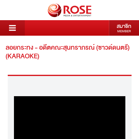
สมาชิก
MEMBER
ลอยกระทง - อดีตคณะสุนทราภรณ์ (ซาวด์ดนตรี)
(KARAOKE)