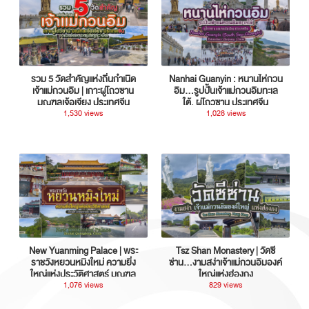
รวม 5 วัดสำคัญแห่งถิ่นกำเนิด
Nanhai Guanyin : หนานไห่กวน
เจ้าแม่กวนอิม | เกาะผู่โถวซาน
อิม...รูปปั้นเจ้าแม่กวนอิมทะเล
มณฑลเจ้อเจียง ประเทศจีน
ใต้, ผู่โถวซาน ประเทศจีน
1,530 views
1,028 views
New Yuanming Palace | พระ
Tsz Shan Monastery | วัดซี
ราชวังหยวนหมิงใหม่ ความยิ่ง
ซ่าน…งามสง่าเจ้าแม่กวนอิมองค์
ใหญ่แห่งประวัติศาสตร์ มณฑล
ใหญ่แห่งฮ่องกง
กวางตุ้ง ประเทศจีน
1,076 views
829 views