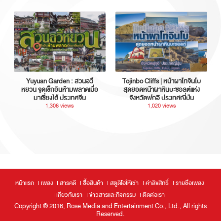
Yuyuan Garden : สวนอวี้
Tojinbo Cliffs | หน้าผาโทจินโบ
หยวน จุดเช็กอินห้ามพลาดเมื่อ
สุดยอดหน้าผาหินบะซอลต์แห่ง
มาเซี่ยงไฮ้ ประเทศจีน
จังหวัดฟุกุอิ ประเทศญี่ปุ่น
1,306 views
1,020 views
หน้าแรก
เพลง
สารคดี
ซื้อสินค้า
สตูดิโอให้เช่า
ค่าลิขสิทธิ์
รายชื่อเพลง
เกี่ยวกับเรา
ข่าวสารและกิจกรรม
ติดต่อเรา
Copyright ® 2016, Rose Media and Entertainment Co., Ltd., All rights
Reserved.