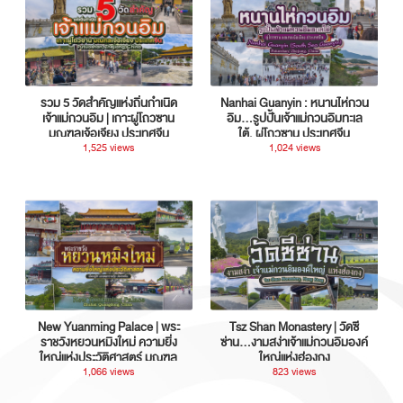
รวม 5 วัดสำคัญแห่งถิ่นกำเนิด
Nanhai Guanyin : หนานไห่กวน
เจ้าแม่กวนอิม | เกาะผู่โถวซาน
อิม...รูปปั้นเจ้าแม่กวนอิมทะเล
มณฑลเจ้อเจียง ประเทศจีน
ใต้, ผู่โถวซาน ประเทศจีน
1,525 views
1,024 views
New Yuanming Palace | พระ
Tsz Shan Monastery | วัดซี
ราชวังหยวนหมิงใหม่ ความยิ่ง
ซ่าน…งามสง่าเจ้าแม่กวนอิมองค์
ใหญ่แห่งประวัติศาสตร์ มณฑล
ใหญ่แห่งฮ่องกง
กวางตุ้ง ประเทศจีน
1,066 views
823 views