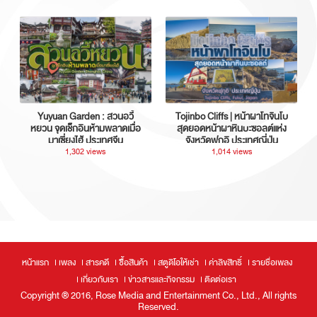
Yuyuan Garden : สวนอวี้
Tojinbo Cliffs | หน้าผาโทจินโบ
หยวน จุดเช็กอินห้ามพลาดเมื่อ
สุดยอดหน้าผาหินบะซอลต์แห่ง
มาเซี่ยงไฮ้ ประเทศจีน
จังหวัดฟุกุอิ ประเทศญี่ปุ่น
1,302 views
1,014 views
หน้าแรก
เพลง
สารคดี
ซื้อสินค้า
สตูดิโอให้เช่า
ค่าลิขสิทธิ์
รายชื่อเพลง
เกี่ยวกับเรา
ข่าวสารและกิจกรรม
ติดต่อเรา
Copyright ® 2016, Rose Media and Entertainment Co., Ltd., All rights
Reserved.