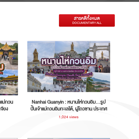
สารคดีทั้งหมด
DOCUMENTARY ALL
าแม่กวน
Nanhai Guanyin : หนานไห่กวนอิม...รูป
เจียง
ปั้นเจ้าแม่กวนอิมทะเลใต้, ผู่โถวซาน ประเทศ
จีน
1,024 views