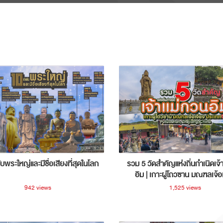
ับพระใหญ่และมีชื่อเสียงที่สุดในโลก
รวม 5 วัดสำคัญแห่งถิ่นกำเนิดเจ้
อิม | เกาะผู่โถวซาน มณฑลเจ้อ
ประเทศจีน
942 views
1,525 views