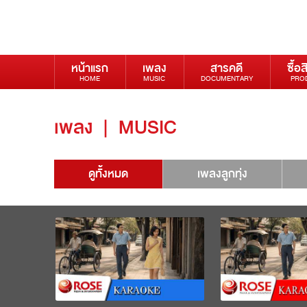
หน้าแรก
เพลง
สารคดี
ซื้อส
HOME
MUSIC
DOCUMENTARY
PRO
เพลง
|
MUSIC
ดูทั้งหมด
เพลงลูกทุ่ง